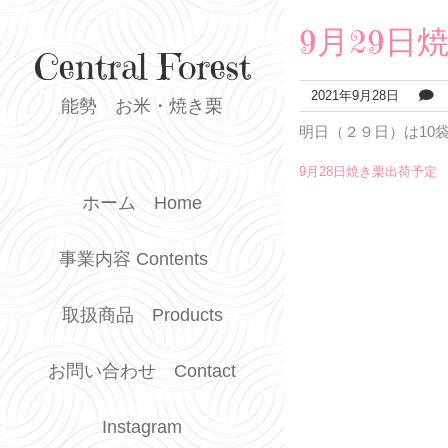
Skip
to
9月29日
content
Central Forest
2021年9月28日
能勢 お米・焼き栗
明日（２９日）は10
投
9月28日焼き栗出荷予定
稿
ホーム Home
ナ
事業内容 Contents
ビ
ゲ
取扱商品 Products
ー
シ
お問い合わせ Contact
ョ
Instagram
ン