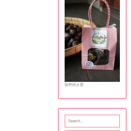
能勢焼き栗