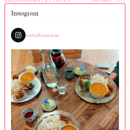
投
次回は10月9日出荷を予定しております
10日の販売について
稿
Instagram
ナ
ビ
centralforest.nose
ゲ
ー
シ
ョ
ン