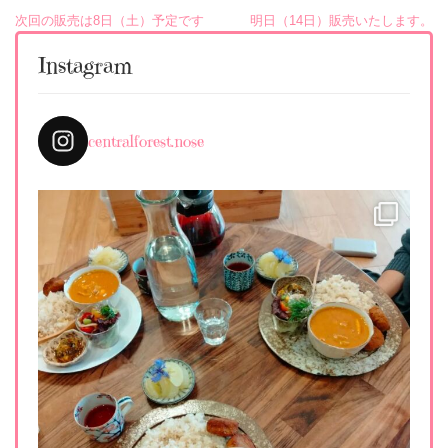
投
次回の販売は8日（土）予定です
明日（14日）販売いたします。
稿
Instagram
ナ
ビ
centralforest.nose
ゲ
ー
シ
ョ
ン